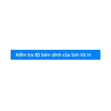
liệu 
car
Kiểm tra độ bám dính của Sơn lót in
màn hình chuyển nước UVLED
Áp
dụn
tài l