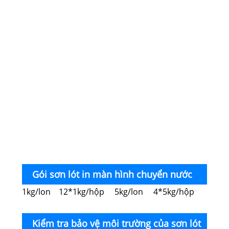
ABS,
PC, 
carb
kim 
Gói sơn lót in màn hình chuyển nước
1kg/lon 12*1kg/hộp 5kg/lon 4*5kg/hộp
UVLED
Kiểm tra bảo vệ môi trường của sơn lót