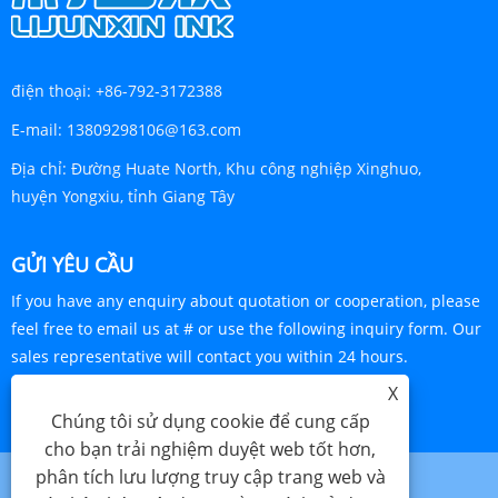
điện thoại:
+86-792-3172388
E-mail:
13809298106@163.com
Địa chỉ:
Đường Huate North, Khu công nghiệp Xinghuo,
huyện Yongxiu, tỉnh Giang Tây
GỬI YÊU CẦU
If you have any enquiry about quotation or cooperation, please
feel free to email us at # or use the following inquiry form. Our
sales representative will contact you within 24 hours.
X
YÊU CẦU NGAY BÂY GIỜ
Chúng tôi sử dụng cookie để cung cấp
cho bạn trải nghiệm duyệt web tốt hơn,
phân tích lưu lượng truy cập trang web và