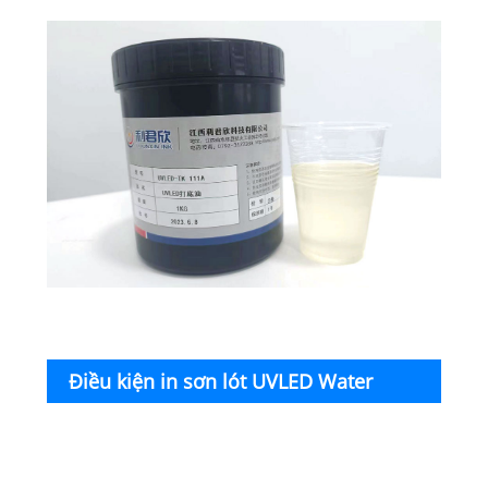
hình chuyển nước UVLED
Điều kiện in sơn lót UVLED Water
tên
Transfer Screen Printing:
sản
phẩ