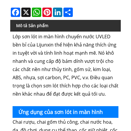
Facebook
X
WhatsApp
Pinterest
LinkedIn
Share
Mô tả Sản phẩm
Lớp sơn lót in màn hình chuyển nước UVLED
bền bỉ của Lijunxin thể hiện khả năng thích ứng
in tuyệt vời và tính linh hoạt mạnh mẽ. Nó khô
nhanh và cung cấp độ bám dính vượt trội cho
các chất nền như thủy tinh, gốm sứ, kim loại,
ABS, nhựa, sợi carbon, PC, PVC, v.v. Điều quan
trọng là chọn sơn lót thích hợp cho các loại chất
nền khác nhau để đạt được kết quả tối ưu.
Ứng dụng của sơn lót in màn hình
Chai rượu, chai gốm thủ công, chai nước hoa,
chuyển nước UVLED
da, đồ chơi, dụng cụ thể thao, cốc giữ nhiệt, cốc