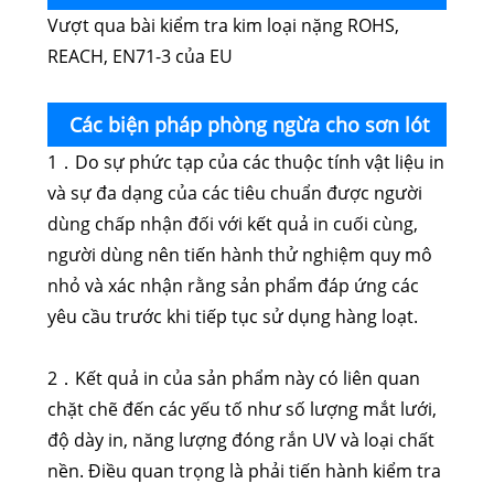
Vượt qua bài kiểm tra kim loại nặng ROHS,
in màn hình chuyển nước UVLED
REACH, EN71-3 của EU
Các biện pháp phòng ngừa cho sơn lót
1．Do sự phức tạp của các thuộc tính vật liệu in
in màn hình chuyển nước UVLED
và sự đa dạng của các tiêu chuẩn được người
dùng chấp nhận đối với kết quả in cuối cùng,
người dùng nên tiến hành thử nghiệm quy mô
nhỏ và xác nhận rằng sản phẩm đáp ứng các
yêu cầu trước khi tiếp tục sử dụng hàng loạt.
2．Kết quả in của sản phẩm này có liên quan
chặt chẽ đến các yếu tố như số lượng mắt lưới,
độ dày in, năng lượng đóng rắn UV và loại chất
nền. Điều quan trọng là phải tiến hành kiểm tra